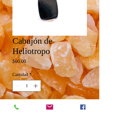
Cabujón de
Heliotropo
Precio
$60.00
Cantidad
*
Agregar al carrito
Cabujón de Heliotropo
De 2cm x 2.5 cm