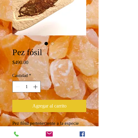
Pez fósil
Precio
$490.00
Cantidad
*
Agregar al carrito
Pez fósil perteneciente a la especie
Knightia eocaena