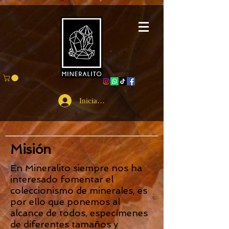
Iniciar sesión
Misión
En Mineralito siempre nos ha
interesado fomentar el
coleccionismo de minerales, es
por ello que ponemos al
alcance de todos, especímenes
de diferentes tamaños y