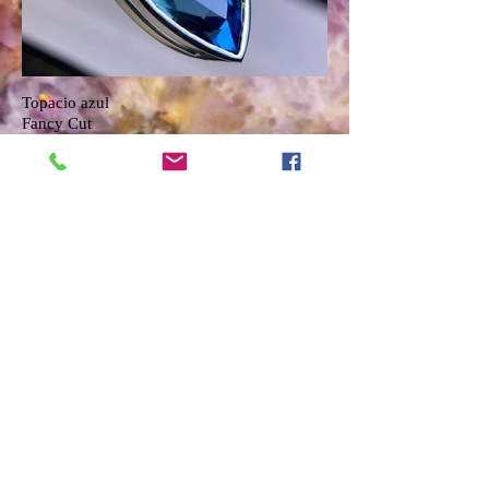
Topacio azul
Fancy Cut
Dije
Oro Amarillo
14K