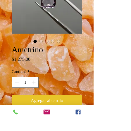
Ametrino
Precio
$1,275.00
Cantidad
*
Agregar al carrito
Ametrino natural corte cojín
Peso 5 ct