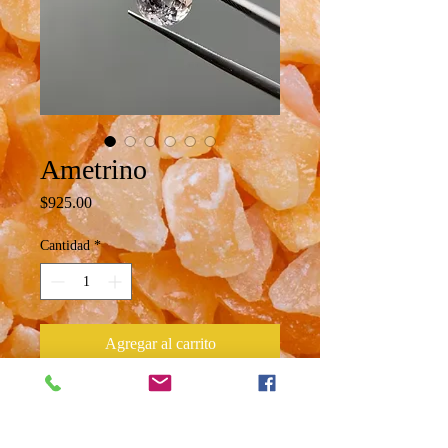
Ametrino
Precio
$925.00
Cantidad
*
Agregar al carrito
Ametrino natural corte redondo
Peso 3.7 ct