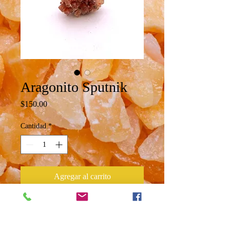
Aragonito Sputnik
Precio
$150.00
Cantidad
*
Agregar al carrito
Espécimen de Aragonito Sputnik
Provenientes de España