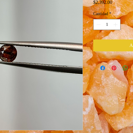
Precio
$2,392.00
Cantidad
*
A