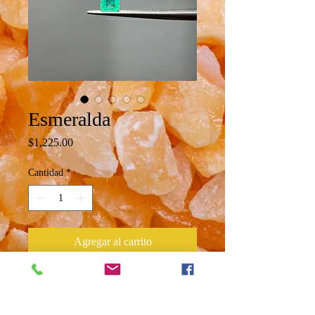
Esmeralda
Precio
$1,225.00
Cantidad
*
Agregar al carrito
Esmeralda facetada
Peso 0.49 ct