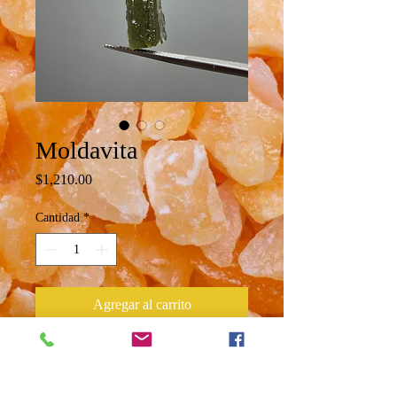
Moldavita
Precio
$1,210.00
Cantidad
*
Agregar al carrito
Moldavita genuina proveniente de
República Checa 🇨🇿