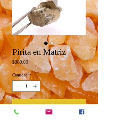
Pirita en Matriz
Precio
$380.00
Cantidad
*
Agregar al carrito
Pirita en matriz
Proveniente de Navajún, España