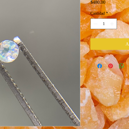
Precio
$480.00
Cantidad
*
A