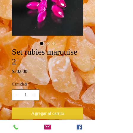
Set rubies marquise
2
Precio
$202.00
Cantidad
*
Agregar al carrito
Set de rubies corte marquise con