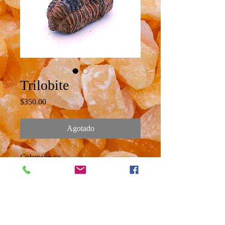
Trilobite
Precio
$350.00
Agotado
Calymene
sp.
Marruecos
Ordovícico
450 Ma